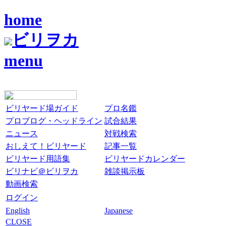
home
ビリヲカ
menu
ビリヤード場ガイド
プロ名鑑
プロブログ・ヘッドライン
試合結果
ニュース
対戦検索
おしえて！ビリヤード
記事一覧
ビリヤード用語集
ビリヤードカレンダー
ビリナビ＠ビリヲカ
雑談掲示板
動画検索
ログイン
English
Japanese
CLOSE