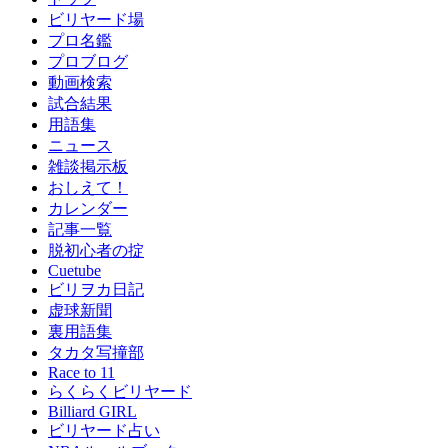
ビリヤード場
プロ名鑑
プロブログ
動画検索
試合結果
用語集
ニュース
雑談掲示板
おしえて！
カレンダー
記事一覧
脱初心者の掟
Cuetube
ビリヲカ日記
虚球新聞
裏用語集
タカタ写撞部
Race to 11
らくらくビリヤード
Billiard GIRL
ビリヤード占い