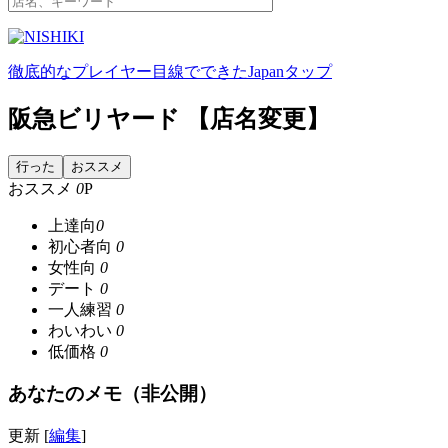
徹底的なプレイヤー目線でできたJapanタップ
阪急ビリヤード 【店名変更】
行った
おススメ
おススメ
0
P
上達向
0
初心者向
0
女性向
0
デート
0
一人練習
0
わいわい
0
低価格
0
あなたのメモ（非公開）
更新 [
編集
]