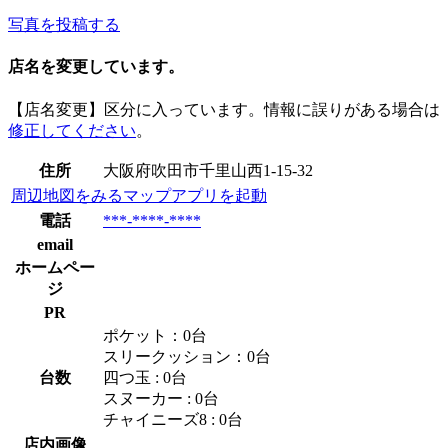
写真を投稿する
店名を変更しています。
【店名変更】区分に入っています。情報に誤りがある場合は
修正してください
。
住所
大阪府吹田市千里山西1-15-32
周辺地図をみる
マップアプリを起動
電話
***-****-****
email
ホームペー
ジ
PR
ポケット：0台
スリークッション：0台
台数
四つ玉 : 0台
スヌーカー : 0台
チャイニーズ8 : 0台
店内画像