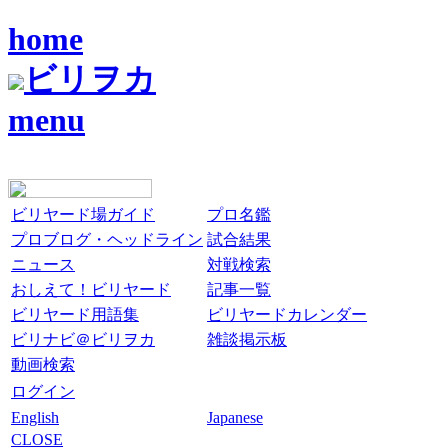
home
ビリヲカ
menu
ビリヤード場ガイド
プロ名鑑
プロブログ・ヘッドライン
試合結果
ニュース
対戦検索
おしえて！ビリヤード
記事一覧
ビリヤード用語集
ビリヤードカレンダー
ビリナビ＠ビリヲカ
雑談掲示板
動画検索
ログイン
English
Japanese
CLOSE