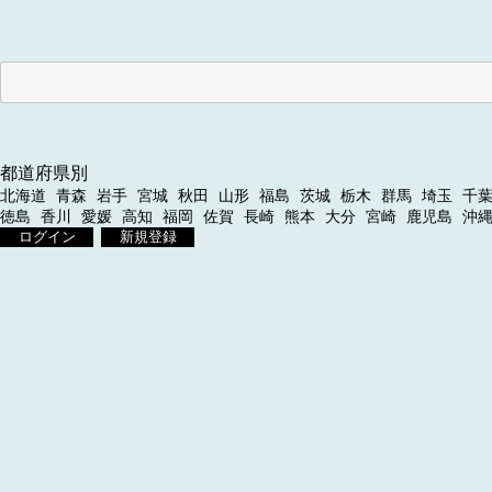
都道府県別
北海道
青森
岩手
宮城
秋田
山形
福島
茨城
栃木
群馬
埼玉
千
徳島
香川
愛媛
高知
福岡
佐賀
長崎
熊本
大分
宮崎
鹿児島
沖
ログイン
新規登録