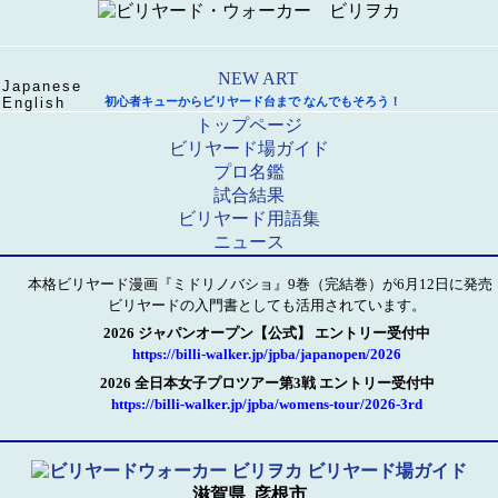
Japanese
English
初心者キューからビリヤード台まで なんでもそろう！
トップページ
ビリヤード場ガイド
プロ名鑑
試合結果
ビリヤード用語集
ニュース
本格ビリヤード漫画『ミドリノバショ』9巻（完結巻）が6月12日に発売
ビリヤードの入門書としても活用されています。
2026 ジャパンオープン【公式】 エントリー受付中
https://billi-walker.jp/jpba/japanopen/2026
2026 全日本女子プロツアー第3戦 エントリー受付中
https://billi-walker.jp/jpba/womens-tour/2026-3rd
滋賀県
彦根市