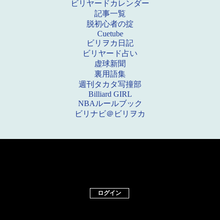
ビリヤードカレンダー
記事一覧
脱初心者の掟
Cuetube
ビリヲカ日記
ビリヤード占い
虚球新聞
裏用語集
週刊タカタ写撞部
Billiard GIRL
NBAルールブック
ビリナビ＠ビリヲカ
ログイン