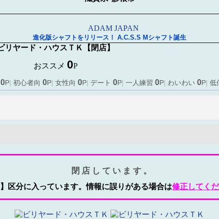
進化版シャフトをリリース！ A.C.S.S Mシャフト誕生
ビリヤード・ハウスＴＫ
【閉店】
0
おススメ
P
0
0
0
0
0
0
向
P
|
初心者向
P
|
女性向
P
|
デート
P
|
一人練習
P
|
わいわい
P
|
低
閉店しています。
】区分に入っています。情報に誤りがある場合は
修正してくだ