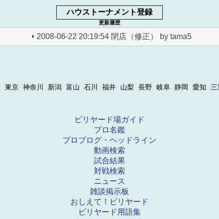
ハウストーナメント登録
更新履歴
2008-06-22 20:19:54 閉店（修正） by tama5
葉
東京
神奈川
新潟
富山
石川
福井
山梨
長野
岐阜
静岡
愛知
三
縄
ビリヤード場ガイド
プロ名鑑
プロブログ・ヘッドライン
動画検索
試合結果
対戦検索
ニュース
雑談掲示板
おしえて！ビリヤード
ビリヤード用語集