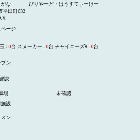
りがな
びりやーど・はうすてぃーけー
市平田町632
AX
ムページ
玉 :
0
台 スヌーカー :
0
台 チャイニーズ8 :
0
台
ープン
確認
車場
未確認
用施設
ッスン