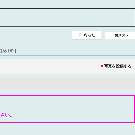
行った
おススメ
0
価格
P ]
写真を投稿する
さい
。