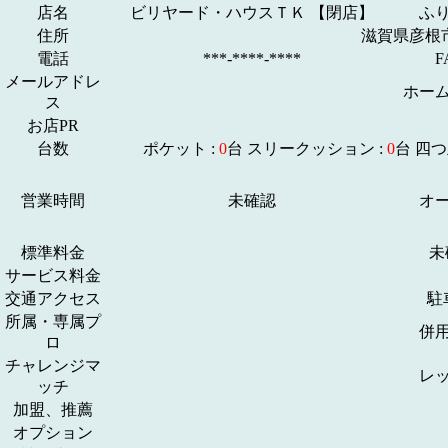
店名
ビリヤード・ハウスＴＫ 【閉店】
ふ
住所
滋賀県彦根
電話
***-****-****
F
メールアドレ
ホー
ス
お店PR
台数
ポケット :
0
台 スリークッション :
0
台 四つ
営業時間
未確認
オ
標準料金
未
サービス料金
交通アクセス
駐
所属・専属プ
併
ロ
チャレンジマ
レ
ッチ
加盟、推薦
オプション