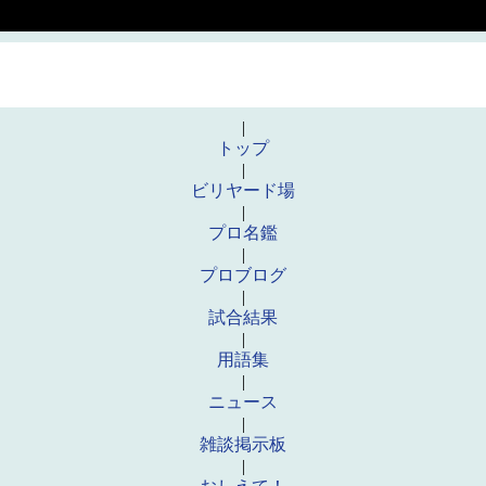
|
トップ
|
ビリヤード場
|
プロ名鑑
|
プロブログ
|
試合結果
|
用語集
|
ニュース
|
雑談掲示板
|