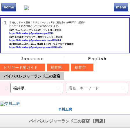
home
menu
ビリヲカ
本格ビリヤード漫画『ミドリノバショ』9巻（完結巻）が6月12日に発売！
ビリヤードの入門書としても活用されています。
2026 ジャパンオープン【公式】 エントリー受付中
https://billi-walker.jp/jpba/japanopen/2026
2026 全日本女子プロツアー第3戦 エントリー受付中
https://billi-walker.jp/jpba/womens-tour/2026-3rd
本日2026 Grand Prix West 第4戦【公式】 ライブスコア稼働中
https://billi-walker.jp/jpba/grandprixwest/2026-4th
Japanese
English
ビリヤード場ガイド
福井県
福井市
バイパスレジャーランド二の宮店
早川工房
バイパスレジャーランド二の宮店 【閉店】