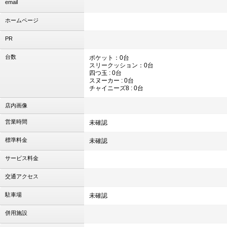
email
ホームページ
PR
台数
ポケット：0台
スリークッション：0台
四つ玉 : 0台
スヌーカー : 0台
チャイニーズ8 : 0台
店内画像
営業時間
未確認
標準料金
未確認
サービス料金
交通アクセス
駐車場
未確認
併用施設