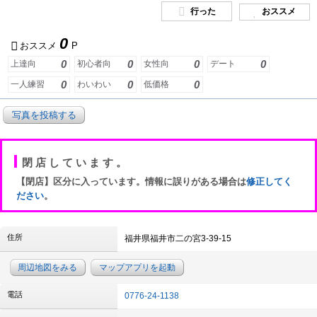
行った
おススメ
0
おススメ
P
0
0
0
0
上達向
初心者向
女性向
デート
0
0
0
一人練習
わいわい
低価格
写真を投稿する
閉店しています。
【閉店】区分に入っています。情報に誤りがある場合は
修正してく
ださい
。
住所
福井県福井市二の宮3-39-15
周辺地図をみる
マップアプリを起動
電話
0776-24-1138