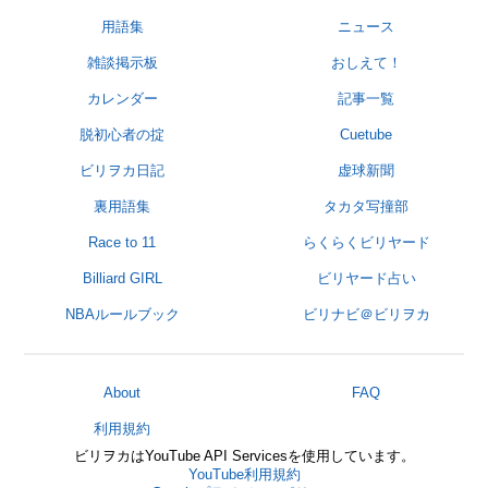
用語集
ニュース
雑談掲示板
おしえて！
カレンダー
記事一覧
脱初心者の掟
Cuetube
ビリヲカ日記
虚球新聞
裏用語集
タカタ写撞部
Race to 11
らくらくビリヤード
Billiard GIRL
ビリヤード占い
NBAルールブック
ビリナビ＠ビリヲカ
About
FAQ
利用規約
ビリヲカはYouTube API Servicesを使用しています。
YouTube利用規約