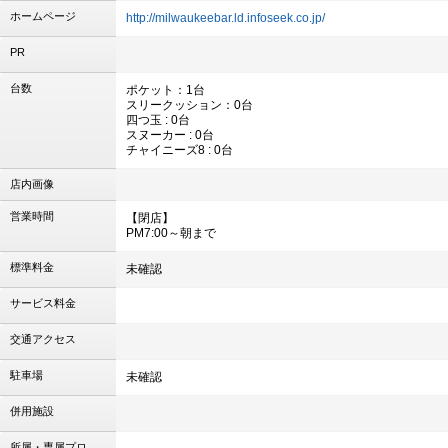
ホームページ
http://milwaukeebar.ld.infoseek.co.jp/
PR
台数
ポケット：1台
スリークッション：0台
四つ玉 : 0台
スヌーカー : 0台
チャイニーズ8 : 0台
店内画像
営業時間
【閉店】
PM7:00～朝まで
標準料金
未確認
サービス料金
交通アクセス
駐車場
未確認
併用施設
所属・専属プロ