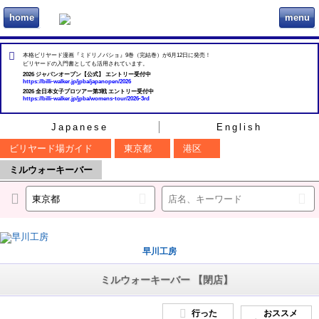
home
menu
ビリヲカ
本格ビリヤード漫画『ミドリノバショ』9巻（完結巻）が6月12日に発売！
ビリヤードの入門書としても活用されています。
2026 ジャパンオープン【公式】 エントリー受付中
https://billi-walker.jp/jpba/japanopen/2026
2026 全日本女子プロツアー第3戦 エントリー受付中
https://billi-walker.jp/jpba/womens-tour/2026-3rd
Japanese
English
ビリヤード場ガイド
東京都
港区
ミルウォーキーバー
早川工房
ミルウォーキーバー 【閉店】
行った
おススメ