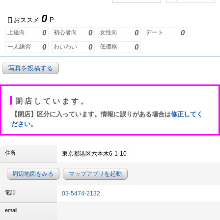
0
おススメ
P
0
0
0
0
上達向
初心者向
女性向
デート
0
0
0
一人練習
わいわい
低価格
写真を投稿する
閉店しています。
【閉店】区分に入っています。情報に誤りがある場合は
修正してく
ださい
。
住所
東京都港区六本木6-1-10
周辺地図をみる
マップアプリを起動
電話
03-5474-2132
email