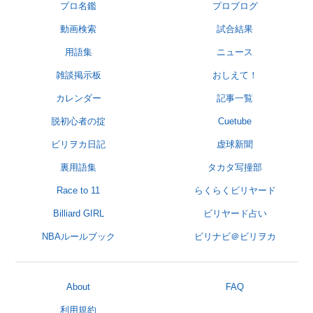
プロ名鑑
プロブログ
動画検索
試合結果
用語集
ニュース
雑談掲示板
おしえて！
カレンダー
記事一覧
脱初心者の掟
Cuetube
ビリヲカ日記
虚球新聞
裏用語集
タカタ写撞部
Race to 11
らくらくビリヤード
Billiard GIRL
ビリヤード占い
NBAルールブック
ビリナビ＠ビリヲカ
About
FAQ
利用規約