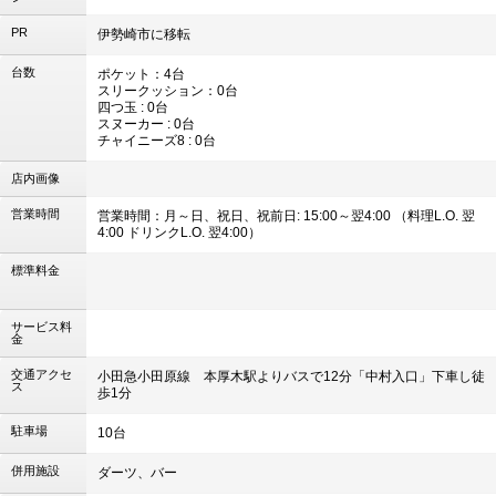
PR
伊勢崎市に移転
台数
ポケット：4台
スリークッション：0台
四つ玉 : 0台
スヌーカー : 0台
チャイニーズ8 : 0台
店内画像
営業時間
営業時間：月～日、祝日、祝前日: 15:00～翌4:00 （料理L.O. 翌
4:00 ドリンクL.O. 翌4:00）
標準料金
サービス料
金
交通アクセ
小田急小田原線 本厚木駅よりバスで12分「中村入口」下車し徒
ス
歩1分
駐車場
10台
併用施設
ダーツ、バー