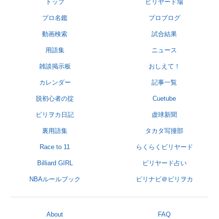
トップ
ビリヤード場
プロ名鑑
プロブログ
動画検索
試合結果
用語集
ニュース
雑談掲示板
おしえて！
カレンダー
記事一覧
脱初心者の掟
Cuetube
ビリヲカ日記
虚球新聞
裏用語集
タカタ写撞部
Race to 11
らくらくビリヤード
Billiard GIRL
ビリヤード占い
NBAルールブック
ビリナビ＠ビリヲカ
About
FAQ