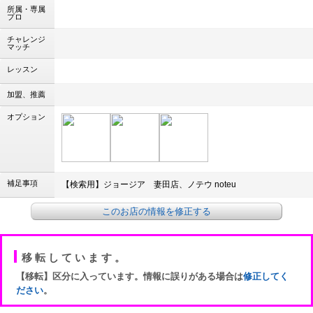
所属・専属
プロ
チャレンジ
マッチ
レッスン
加盟、推薦
オプション
補足事項
【検索用】ジョージア 妻田店、ノテウ noteu
このお店の情報を修正する
移転しています。
【移転】区分に入っています。情報に誤りがある場合は
修正してく
ださい
。