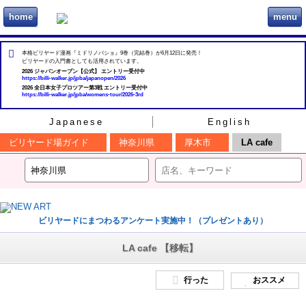
home
menu
ビリヲカ
本格ビリヤード漫画『ミドリノバショ』9巻（完結巻）が6月12日に発売！
ビリヤードの入門書としても活用されています。
2026 ジャパンオープン【公式】 エントリー受付中
https://billi-walker.jp/jpba/japanopen/2026
2026 全日本女子プロツアー第3戦 エントリー受付中
https://billi-walker.jp/jpba/womens-tour/2026-3rd
Japanese
English
ビリヤード場ガイド
神奈川県
厚木市
LA cafe
ビリヤードにまつわるアンケート実施中！（プレゼントあり）
LA cafe 【移転】
行った
おススメ