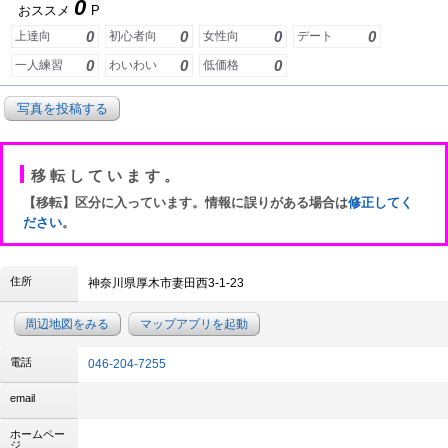
0
おススメ
P
0
0
0
0
上達向
初心者向
女性向
デート
0
0
0
一人練習
わいわい
低価格
写真を投稿する
移転しています。
【移転】区分に入っています。情報に誤りがある場合は
修正してく
ださい
。
住所
神奈川県厚木市妻田西3-1-23
周辺地図をみる
マップアプリを起動
電話
046-204-7255
email
ホームペー
ジ