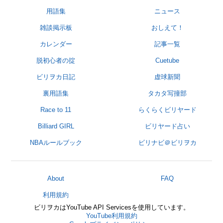
用語集
ニュース
雑談掲示板
おしえて！
カレンダー
記事一覧
脱初心者の掟
Cuetube
ビリヲカ日記
虚球新聞
裏用語集
タカタ写撞部
Race to 11
らくらくビリヤード
Billiard GIRL
ビリヤード占い
NBAルールブック
ビリナビ＠ビリヲカ
About
FAQ
利用規約
ビリヲカはYouTube API Servicesを使用しています。
YouTube利用規約