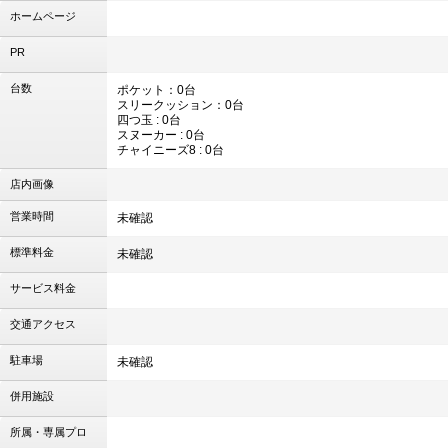
ホームページ
PR
台数
ポケット：0台
スリークッション：0台
四つ玉 : 0台
スヌーカー : 0台
チャイニーズ8 : 0台
店内画像
営業時間
未確認
標準料金
未確認
サービス料金
交通アクセス
駐車場
未確認
併用施設
所属・専属プロ