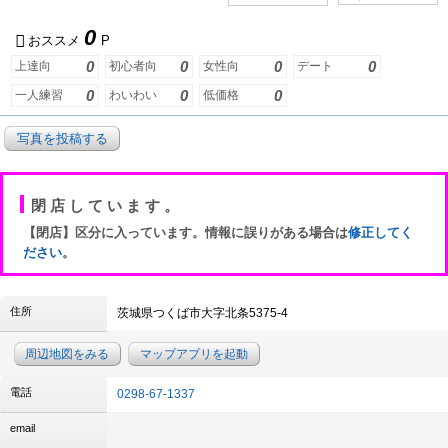
0
おススメ
P
0
0
0
0
上達向
初心者向
女性向
デート
0
0
0
一人練習
わいわい
低価格
写真を投稿する
閉店しています。
【閉店】区分に入っています。情報に誤りがある場合は
修正してく
ださい
。
住所
茨城県つくば市大字北条5375-4
周辺地図をみる
マップアプリを起動
電話
0298-67-1337
email