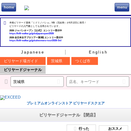
home
menu
ビリヲカ
本格ビリヤード漫画『ミドリノバショ』9巻（完結巻）が6月12日に発売！
ビリヤードの入門書としても活用されています。
2026 ジャパンオープン【公式】 エントリー受付中
https://billi-walker.jp/jpba/japanopen/2026
2026 全日本女子プロツアー第3戦 エントリー受付中
https://billi-walker.jp/jpba/womens-tour/2026-3rd
Japanese
English
ビリヤード場ガイド
茨城県
つくば市
ビリヤードジャーナル
プレミアムオンラインストア ビリヤードスクエア
ビリヤードジャーナル 【閉店】
行った
おススメ