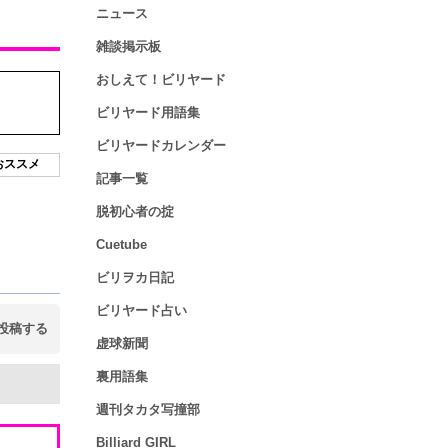
ニュース
雑談掲示板
おしえて！ビリヤード
ビリヤード用語集
ビリヤードカレンダー
おススメ
記事一覧
脱初心者の掟
Cuetube
ビリヲカ日記
ビリヤード占い
投稿する
虚球新聞
裏用語集
週刊タカタ写撞部
Billiard GIRL