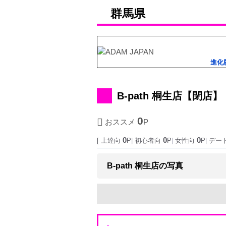
群馬県
進化
B-path 桐生店
【閉店】
0
おススメ
P
0
0
0
[ 上達向
P
|
初心者向
P
|
女性向
P
|
デー
B-path 桐生店の写真