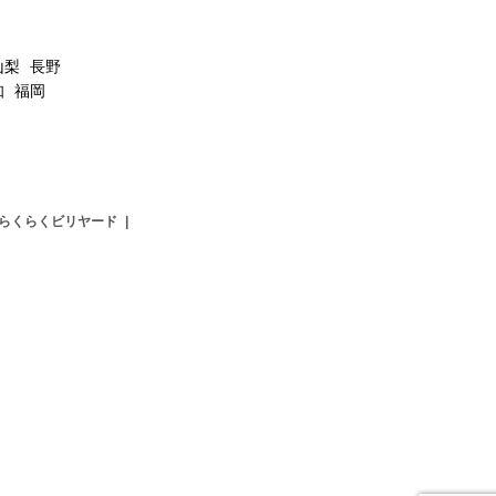
山梨
長野
知
福岡
らくらくビリヤード
|