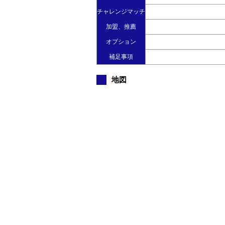
チャレンジマッチ
加盟、推薦
オプション
補足事項
地図