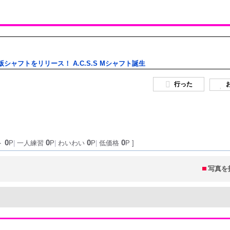
版シャフトをリリース！ A.C.S.S Mシャフト誕生
行った
0
0
0
0
ト
P
|
一人練習
P
|
わいわい
P
|
低価格
P ]
写真を