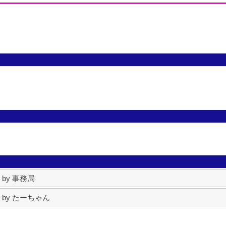
） by 事務局
正） by たーちゃん