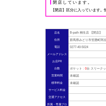
閉店しています。
【閉店】区分に入っています。
B-path 桐生店 【閉店】
店名
住所
群馬県みどり市笠懸町阿左
電話
0277-40-5024
メールアドレス
お店PR
台数
ポケット :
0
台 スリークッ
営業時間
未確認
標準料金
未確認
サービス料金
交通アクセス
所属・専属プロ