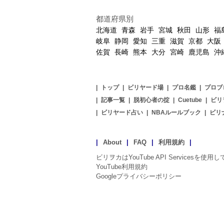
都道府県別
北海道
青森
岩手
宮城
秋田
山形
福
岐阜
静岡
愛知
三重
滋賀
京都
大阪
佐賀
長崎
熊本
大分
宮崎
鹿児島
沖
|
トップ
|
ビリヤード場
|
プロ名鑑
|
プロブ
|
記事一覧
|
脱初心者の掟
|
Cuetube
|
ビリ
|
ビリヤード占い
|
NBAルールブック
|
ビリ
|
About
|
FAQ
|
利用規約
|
ビリヲカはYouTube API Servicesを使
YouTube利用規約
Googleプライバシーポリシー