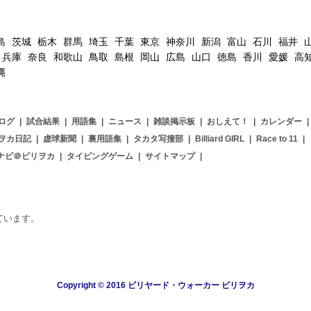
島
茨城
栃木
群馬
埼玉
千葉
東京
神奈川
新潟
富山
石川
福井
兵庫
奈良
和歌山
鳥取
島根
岡山
広島
山口
徳島
香川
愛媛
高
縄
ログ
|
試合結果
|
用語集
|
ニュース
|
雑談掲示板
|
おしえて！
|
カレンダー
|
ヲカ日記
|
虚球新聞
|
裏用語集
|
タカタ写撞部
|
Billiard GIRL
|
Race to 11
|
ナビ＠ビリヲカ
|
タイピングゲーム
|
サイトマップ
|
用しています。
Copyright © 2016 ビリヤード・ウォーカー ビリヲカ