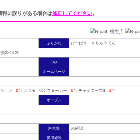
情報に誤りがある場合は
修正してください
。
びーぱす きりゅうてん
ふりがな
美3348-20
FAX
ホームページ
ション :
0
台 四つ玉 :
0
台 スヌーカー :
0
台 チャイニーズ8 :
0
台
オープン
未確認
駐車場
併用施設