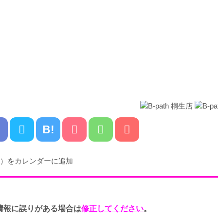
B!
情報に誤りがある場合は
修正してください
。