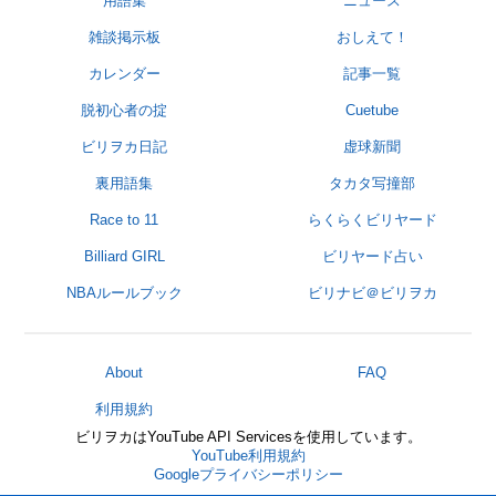
用語集
ニュース
雑談掲示板
おしえて！
カレンダー
記事一覧
脱初心者の掟
Cuetube
ビリヲカ日記
虚球新聞
裏用語集
タカタ写撞部
Race to 11
らくらくビリヤード
Billiard GIRL
ビリヤード占い
NBAルールブック
ビリナビ＠ビリヲカ
About
FAQ
利用規約
ビリヲカはYouTube API Servicesを使用しています。
YouTube利用規約
Googleプライバシーポリシー