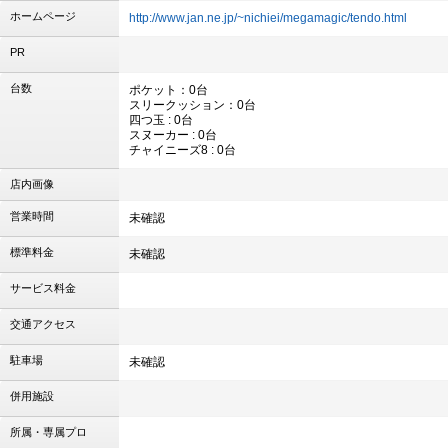
ホームページ
http://www.jan.ne.jp/~nichiei/megamagic/tendo.html
PR
台数
ポケット：0台
スリークッション：0台
四つ玉 : 0台
スヌーカー : 0台
チャイニーズ8 : 0台
店内画像
営業時間
未確認
標準料金
未確認
サービス料金
交通アクセス
駐車場
未確認
併用施設
所属・専属プロ