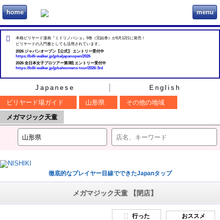
home
menu
ビリヲカ
本格ビリヤード漫画『ミドリノバショ』9巻（完結巻）が6月12日に発売！
ビリヤードの入門書としても活用されています。
2026 ジャパンオープン【公式】 エントリー受付中
https://billi-walker.jp/jpba/japanopen/2026
2026 全日本女子プロツアー第3戦 エントリー受付中
https://billi-walker.jp/jpba/womens-tour/2026-3rd
Japanese
English
ビリヤード場ガイド
山形県
その他の地域
メガマジック天童
徹底的なプレイヤー目線でできたJapanタップ
メガマジック天童 【閉店】
行った
おススメ