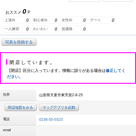
0
おススメ
P
0
0
0
0
上達向
初心者向
女性向
デート
0
0
0
一人練習
わいわい
低価格
写真を投稿する
閉店しています。
【閉店】区分に入っています。情報に誤りがある場合は
修正してく
ださい
。
住所
山形県天童市東芳賀2-8-25
周辺地図をみる
マップアプリを起動
電話
0236-55-5523
email