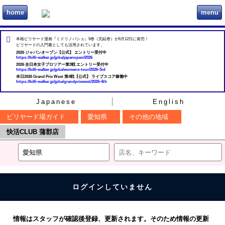
home
menu
ビリヲカ
本格ビリヤード漫画『ミドリノバショ』9巻（完結巻）が6月12日に発売！
ビリヤードの入門書としても活用されています。
2026 ジャパンオープン【公式】 エントリー受付中
https://billi-walker.jp/jpba/japanopen/2026
2026 全日本女子プロツアー第3戦 エントリー受付中
https://billi-walker.jp/jpba/womens-tour/2026-3rd
本日2026 Grand Prix West 第4戦【公式】 ライブスコア稼働中
https://billi-walker.jp/jpba/grandprixwest/2026-4th
Japanese
English
ビリヤード場ガイド
愛知県
その他の地域
快活CLUB 蒲郡店
ログインしていません
情報はスタッフが確認後登録、更新されます。そのため情報の更新