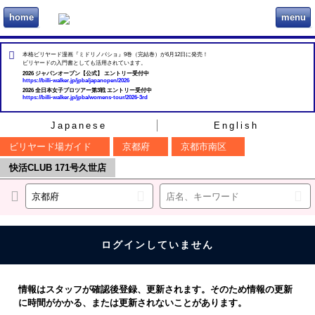
home
menu
ビリヲカ
本格ビリヤード漫画『ミドリノバショ』9巻（完結巻）が6月12日に発売！
ビリヤードの入門書としても活用されています。
2026 ジャパンオープン【公式】 エントリー受付中
https://billi-walker.jp/jpba/japanopen/2026
2026 全日本女子プロツアー第3戦 エントリー受付中
https://billi-walker.jp/jpba/womens-tour/2026-3rd
Japanese
English
ビリヤード場ガイド
京都府
京都市南区
快活CLUB 171号久世店
ログインしていません
情報はスタッフが確認後登録、更新されます。そのため情報の更新
に時間がかかる、または更新されないことがあります。