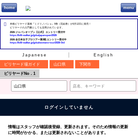
home
menu
ビリヲカ
本格ビリヤード漫画『ミドリノバショ』9巻（完結巻）が6月12日に発売！
ビリヤードの入門書としても活用されています。
2026 ジャパンオープン【公式】 エントリー受付中
https://billi-walker.jp/jpba/japanopen/2026
2026 全日本女子プロツアー第3戦 エントリー受付中
https://billi-walker.jp/jpba/womens-tour/2026-3rd
Japanese
English
ビリヤード場ガイド
山口県
下関市
ビリヤードNo．1
ログインしていません
情報はスタッフが確認後登録、更新されます。そのため情報の更新
に時間がかかる、または更新されないことがあります。