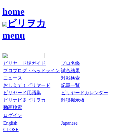
home
ビリヲカ
menu
ビリヤード場ガイド
プロ名鑑
プロブログ・ヘッドライン
試合結果
ニュース
対戦検索
おしえて！ビリヤード
記事一覧
ビリヤード用語集
ビリヤードカレンダー
ビリナビ＠ビリヲカ
雑談掲示板
動画検索
ログイン
English
Japanese
CLOSE