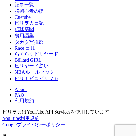
記事一覧
脱初心者の掟
Cuetube
ビリヲカ日記
虚球新聞
裏用語集
タカタ写撞部
Race to 11
らくらくビリヤード
Billiard GIRL
ビリヤード占い
NBAルールブック
ビリナビ＠ビリヲカ
About
FAQ
利用規約
ビリヲカはYouTube API Servicesを使用しています。
YouTube利用規約
Googleプライバシーポリシー
PC