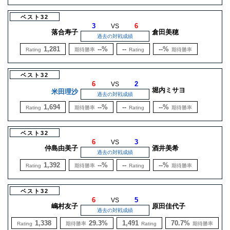
ベスト32
3
6
VS
落合寿子
倉田美穂
過去の対戦成績
1,281
--%
--
--%
Rating
期待勝率
Rating
期待勝率
ベスト32
6
2
VS
堀内ミサヨ
米田理沙
過去の対戦成績
1,694
--%
--
--%
Rating
期待勝率
Rating
期待勝率
ベスト32
6
3
VS
仲島由美子
酒井美希
過去の対戦成績
1,392
--%
--
--%
Rating
期待勝率
Rating
期待勝率
ベスト32
6
5
VS
嶋村友子
原田佳代子
過去の対戦成績
1,338
29.3%
1,491
70.7%
Rating
期待勝率
Rating
期待勝率