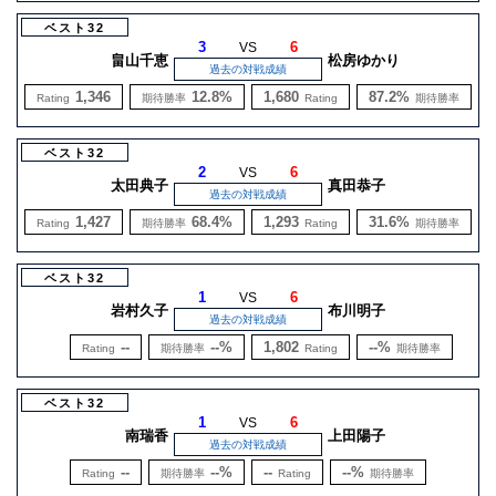
ベスト32
3
6
VS
畠山千恵
松房ゆかり
過去の対戦成績
1,346
12.8%
1,680
87.2%
Rating
期待勝率
Rating
期待勝率
ベスト32
2
6
VS
太田典子
真田恭子
過去の対戦成績
1,427
68.4%
1,293
31.6%
Rating
期待勝率
Rating
期待勝率
ベスト32
1
6
VS
岩村久子
布川明子
過去の対戦成績
--
--%
1,802
--%
Rating
期待勝率
Rating
期待勝率
ベスト32
1
6
VS
南瑞香
上田陽子
過去の対戦成績
--
--%
--
--%
Rating
期待勝率
Rating
期待勝率