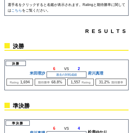
選手名をクリックすると名鑑が表示されます。Ratingと期待勝率に関して
は
こちら
をご覧ください。
RESULTS
決勝
決勝
6
2
VS
米田理沙
府川真理
過去の対戦成績
1,694
68.8%
1,557
31.2%
Rating
期待勝率
Rating
期待勝率
準決勝
準決勝
6
4
VS
松房ゆかり
府川真理