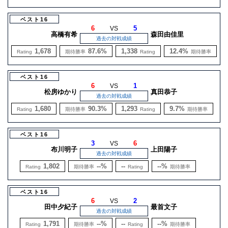
ベスト16
6
5
VS
高橋有希
森田由佳里
過去の対戦成績
1,678
87.6%
1,338
12.4%
Rating
期待勝率
Rating
期待勝率
ベスト16
6
1
VS
松房ゆかり
真田恭子
過去の対戦成績
1,680
90.3%
1,293
9.7%
Rating
期待勝率
Rating
期待勝率
ベスト16
3
6
VS
布川明子
上田陽子
過去の対戦成績
1,802
--%
--
--%
Rating
期待勝率
Rating
期待勝率
ベスト16
6
2
VS
田中夕紀子
最首文子
過去の対戦成績
1,791
--%
--
--%
Rating
期待勝率
Rating
期待勝率