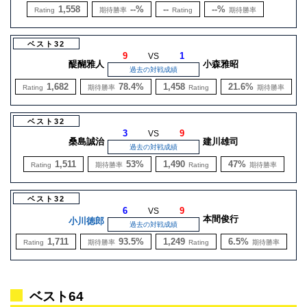
1,558
--%
--
--%
Rating
期待勝率
Rating
期待勝率
ベスト32
9
1
VS
醍醐雅人
小森雅昭
過去の対戦成績
1,682
78.4%
1,458
21.6%
Rating
期待勝率
Rating
期待勝率
ベスト32
3
9
VS
桑島誠治
建川雄司
過去の対戦成績
1,511
53%
1,490
47%
Rating
期待勝率
Rating
期待勝率
ベスト32
6
9
VS
本間俊行
小川徳郎
過去の対戦成績
1,711
93.5%
1,249
6.5%
Rating
期待勝率
Rating
期待勝率
ベスト64