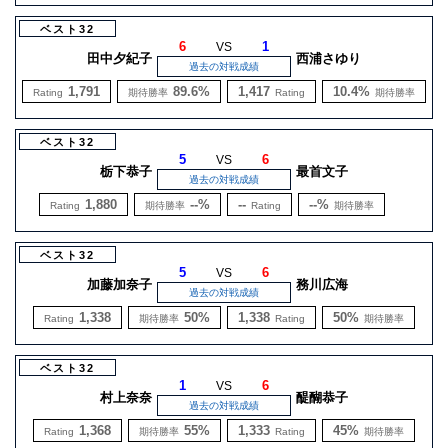
ベスト32
6
1
VS
田中夕紀子
西浦さゆり
過去の対戦成績
1,791
89.6%
1,417
10.4%
Rating
期待勝率
Rating
期待勝率
ベスト32
5
6
VS
栃下恭子
最首文子
過去の対戦成績
1,880
--%
--
--%
Rating
期待勝率
Rating
期待勝率
ベスト32
5
6
VS
加藤加奈子
務川広海
過去の対戦成績
1,338
50%
1,338
50%
Rating
期待勝率
Rating
期待勝率
ベスト32
1
6
VS
村上奈奈
醍醐恭子
過去の対戦成績
1,368
55%
1,333
45%
Rating
期待勝率
Rating
期待勝率