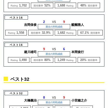
1,702
52%
1,688
48%
Rating
期待勝率
Rating
期待勝率
ベスト16
2
9
VS
吉岡保俊
醍醐雅人
過去の対戦成績
1,558
32.9%
1,682
67.1%
Rating
期待勝率
Rating
期待勝率
ベスト16
9
6
VS
建川雄司
本間俊行
過去の対戦成績
1,490
80%
1,249
20%
Rating
期待勝率
Rating
期待勝率
ベスト32
ベスト32
8
9
VS
大橋義治
小宮鐘之介
過去の対戦成績