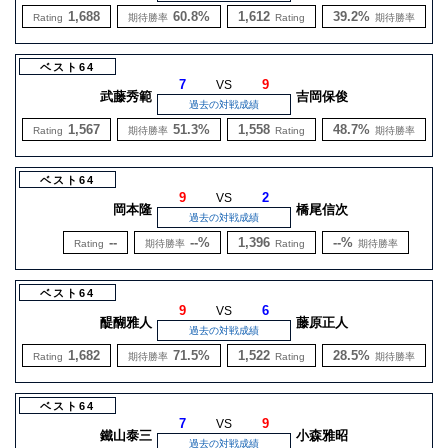
1,688
60.8%
1,612
39.2%
Rating
期待勝率
Rating
期待勝率
ベスト64
7
9
VS
武藤秀範
吉岡保俊
過去の対戦成績
1,567
51.3%
1,558
48.7%
Rating
期待勝率
Rating
期待勝率
ベスト64
9
2
VS
岡本隆
橋尾信次
過去の対戦成績
--
--%
1,396
--%
Rating
期待勝率
Rating
期待勝率
ベスト64
9
6
VS
醍醐雅人
藤原正人
過去の対戦成績
1,682
71.5%
1,522
28.5%
Rating
期待勝率
Rating
期待勝率
ベスト64
7
9
VS
鐵山泰三
小森雅昭
過去の対戦成績