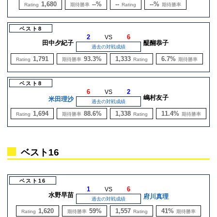
1,680
--%
--
--%
Rating
期待勝率
Rating
期待勝率
ベスト8
2
6
VS
田中夕紀子
醍醐恭子
過去の対戦成績
1,791
93.3%
1,333
6.7%
Rating
期待勝率
Rating
期待勝率
ベスト8
6
2
VS
嶋村友子
米田理沙
過去の対戦成績
1,694
88.6%
1,338
11.4%
Rating
期待勝率
Rating
期待勝率
ベスト16
ベスト16
1
6
VS
水野早苗
府川真理
過去の対戦成績
1,620
59%
1,557
41%
Rating
期待勝率
Rating
期待勝率