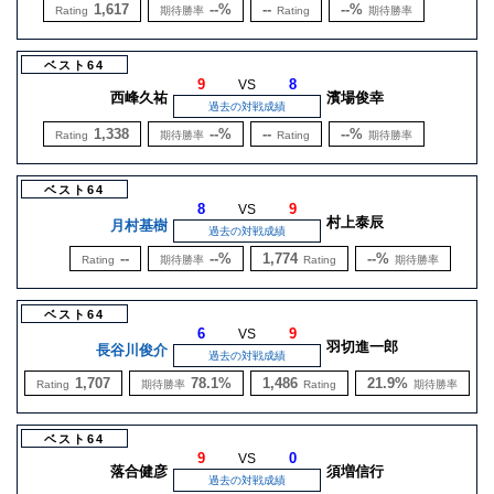
1,617
--%
--
--%
Rating
期待勝率
Rating
期待勝率
ベスト64
9
8
VS
西峰久祐
濱場俊幸
過去の対戦成績
1,338
--%
--
--%
Rating
期待勝率
Rating
期待勝率
ベスト64
8
9
VS
村上泰辰
月村基樹
過去の対戦成績
--
--%
1,774
--%
Rating
期待勝率
Rating
期待勝率
ベスト64
6
9
VS
羽切進一郎
長谷川俊介
過去の対戦成績
1,707
78.1%
1,486
21.9%
Rating
期待勝率
Rating
期待勝率
ベスト64
9
0
VS
落合健彦
須増信行
過去の対戦成績