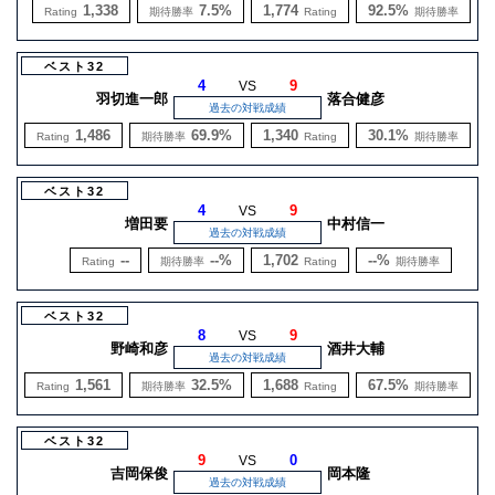
1,338
7.5%
1,774
92.5%
Rating
期待勝率
Rating
期待勝率
ベスト32
4
9
VS
羽切進一郎
落合健彦
過去の対戦成績
1,486
69.9%
1,340
30.1%
Rating
期待勝率
Rating
期待勝率
ベスト32
4
9
VS
増田要
中村信一
過去の対戦成績
--
--%
1,702
--%
Rating
期待勝率
Rating
期待勝率
ベスト32
8
9
VS
野崎和彦
酒井大輔
過去の対戦成績
1,561
32.5%
1,688
67.5%
Rating
期待勝率
Rating
期待勝率
ベスト32
9
0
VS
吉岡保俊
岡本隆
過去の対戦成績