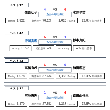
ベスト32
4
6
VS
佐原弘子
水野早苗
過去の対戦成績
1,822
76.2%
1,620
23.8%
Rating
期待勝率
Rating
期待勝率
ベスト32
6
1
VS
杉本真紀
府川真理
過去の対戦成績
1,557
--%
--
--%
Rating
期待勝率
Rating
期待勝率
ベスト32
6
0
VS
高橋有希
和田理恵
過去の対戦成績
1,678
87.6%
1,338
12.4%
Rating
期待勝率
Rating
期待勝率
ベスト32
1
6
VS
河地恵理
森田由佳里
過去の対戦成績
1,170
27.5%
1,338
72.5%
Rating
期待勝率
Rating
期待勝率