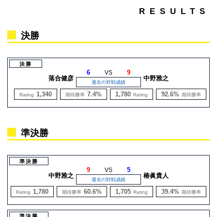
RESULTS
決勝
決勝
6
9
VS
落合健彦
中野雅之
過去の対戦成績
1,340
7.4%
1,780
92.6%
Rating
期待勝率
Rating
期待勝率
準決勝
準決勝
9
5
VS
中野雅之
椿眞貴人
過去の対戦成績
1,780
60.6%
1,705
39.4%
Rating
期待勝率
Rating
期待勝率
準決勝